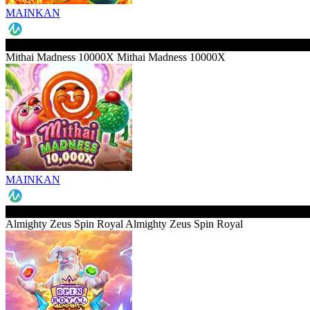
MAINKAN
Baru
Mithai Madness 10000X
Mithai Madness 10000X
MAINKAN
Baru
Almighty Zeus Spin Royal
Almighty Zeus Spin Royal