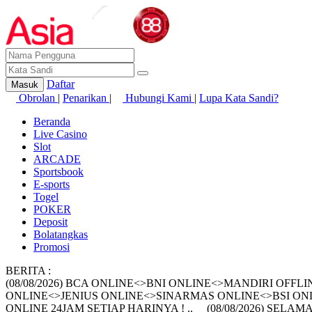
Daftar
Masuk
Obrolan
|
Penarikan
|
Hubungi Kami
|
Lupa Kata Sandi?
Beranda
Live Casino
Slot
ARCADE
Sportsbook
E-sports
Togel
POKER
Deposit
Bolatangkas
Promosi
BERITA :
(08/08/2026)
BCA ONLINE<>BNI ONLINE<>MANDIRI OFFL
ONLINE<>JENIUS ONLINE<>SINARMAS ONLINE<>BSI O
ONLINE 24JAM SETIAP HARINYA ! ..
(08/08/2026)
SELAMAT