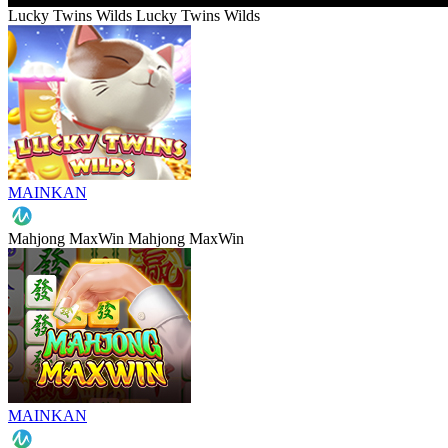
Lucky Twins Wilds
Lucky Twins Wilds
MAINKAN
Mahjong MaxWin
Mahjong MaxWin
MAINKAN