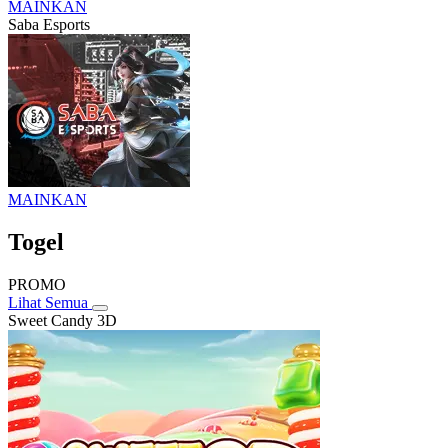
MAINKAN
Saba Esports
MAINKAN
Togel
PROMO
Lihat Semua
Sweet Candy 3D