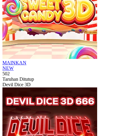
MAINKAN
NEW
502
Taruhan Ditutup
Devil Dice 3D