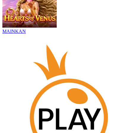
MAINKAN