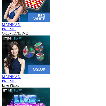
MAINKAN
PROMO
Oglok IDNLIVE
MAINKAN
PROMO
Live Plinko