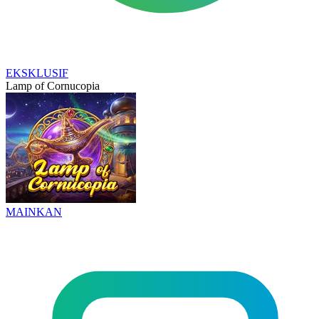
EKSKLUSIF
Lamp of Cornucopia
MAINKAN