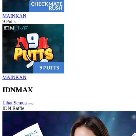
MAINKAN
9 Putts
MAINKAN
IDNMAX
Lihat Semua
IDN Raffle