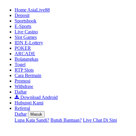
Home AsiaLive88
Deposit
Sportsbook
E-Sports
Live Casino
Slot Games
IDN E-Lottery
POKER
ARCADE
Bolatangkas
Togel
RTP Slots
Cara Bermain
Promosi
Withdraw
Daftar
Download Android
Hubungi Kami
Referral
Daftar
Masuk
Lupa Kata Sandi?
Butuh Bantuan?
Live Chat Di Sini