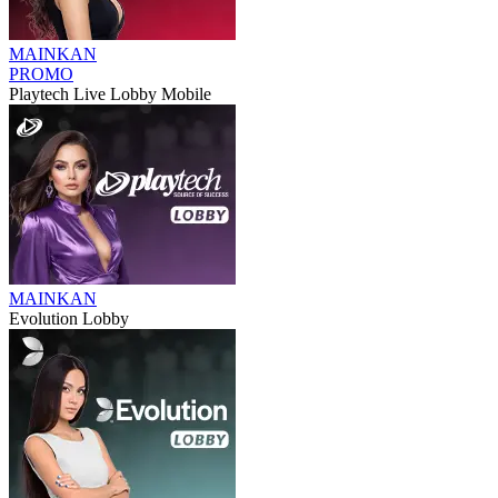
MAINKAN
PROMO
Playtech Live Lobby Mobile
MAINKAN
Evolution Lobby