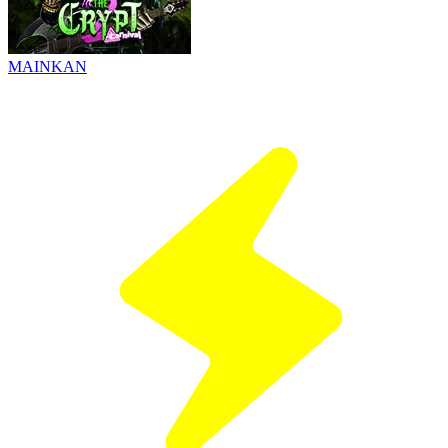
MAINKAN