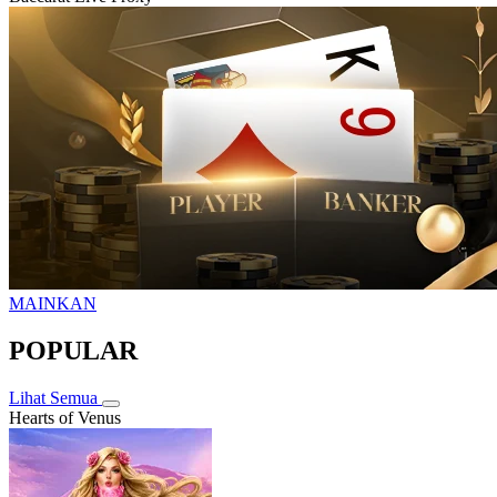
MAINKAN
POPULAR
Lihat Semua
Hearts of Venus