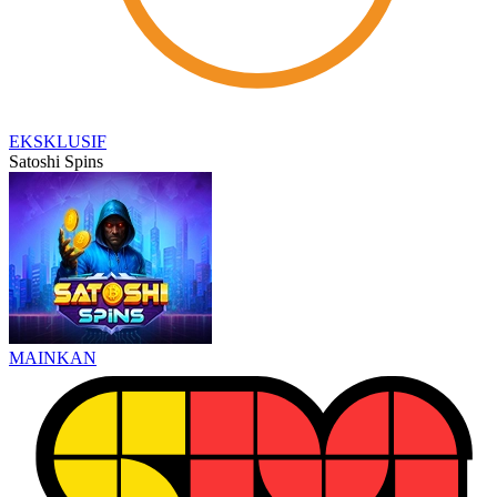
EKSKLUSIF
Satoshi Spins
MAINKAN