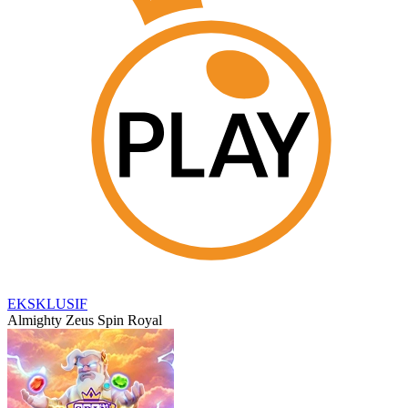
EKSKLUSIF
Almighty Zeus Spin Royal