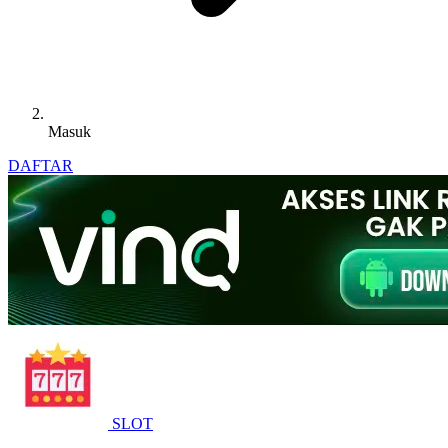
Masuk
DAFTAR
SLOT